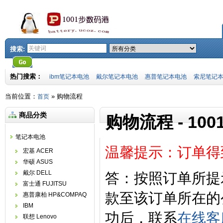
搜索:
热门搜索：
ibm笔记本电池
戴尔笔记本电池
惠普笔记本电池
索尼笔记
当前位置：
» 购物流程
首页
商品分类
购物流程 - 10
笔记本电池
温馨提示：订单得
宏基 ACER
华硕 ASUS
戴尔 DELL
答：按照订单所提
富士通 FUJITSU
款至该订单所在的
惠普康柏 HP&COMPAQ
IBM
功后，联系
在线客服
联想 Lenovo