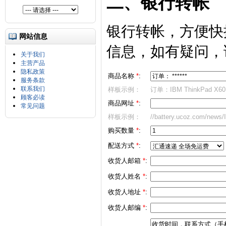
二、银行转帐
银行转帐，方便快
网站信息
信息，如有疑问，
关于我们
主营产品
隐私政策
商品名称
*
:
服务条款
联系我们
样板示例：
订单：IBM ThinkPad X60
顾客必读
商品网址
*
:
常见问题
样板示例：
//battery.ucoz.com/news
购买数量
*
:
配送方式
*
:
收货人邮箱
*
:
收货人姓名
*
:
收货人地址
*
:
收货人邮编
*
: