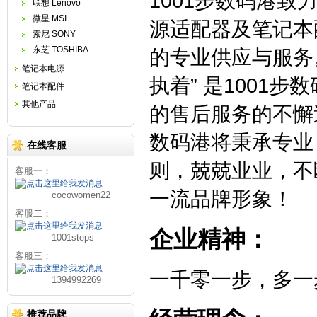
1001步数码港
联想 Lenovo
微星 MSI
源适配器及笔记本
索尼 SONY
东芝 TOSHIBA
的专业供应与服务
笔记本电源
执着” 是1001
笔记本配件
其他产品
的售后服务的不懈
数码港将秉承专业
在线客服
则，兢兢业业，不
客服一：
一流品牌形象！
cocowomen22
客服二：
企业精神：
1001steps
客服三：
一千零一步，多一
1394992269
推荐品牌