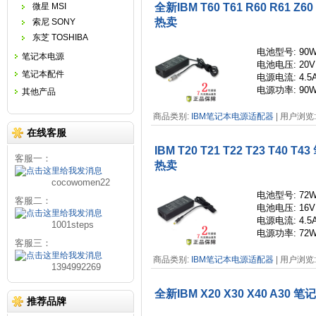
微星 MSI
全新IBM T60 T61 R60 R61
热卖
索尼 SONY
东芝 TOSHIBA
电池
型号
: 90
笔记本电源
电池电压: 20V
笔记本配件
电源电流
: 4.5
电源功率
: 90
其他产品
商品类别:
IBM笔记本电源适配器
| 用户浏览: 
在线客服
IBM T20 T21 T22 T23 T40
客服一：
热卖
cocowomen22
电池
型号
: 72
客服二：
电池电压: 16V
电源电流
: 4.5
1001steps
电源功率
: 72
客服三：
商品类别:
IBM笔记本电源适配器
| 用户浏览: 
1394992269
全新IBM X20 X30 X40 A30
推荐品牌