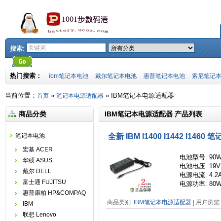
搜索:
热门搜索：
ibm笔记本电池
戴尔笔记本电池
惠普笔记本电池
索尼笔记
当前位置：
»
»
IBM笔记本电源适配器
首页
笔记本电源适配器
商品分类
IBM笔记本电源适配器 产品列表
笔记本电池
全新 IBM I1400 I1442 I14
宏基 ACER
电池
型号
: 90
华硕 ASUS
电池电压: 19V
戴尔 DELL
电源电流
: 4.2
富士通 FUJITSU
电源功率
: 80
惠普康柏 HP&COMPAQ
商品类别:
IBM笔记本电源适配器
| 用户浏览: 
IBM
联想 Lenovo