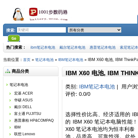
搜索:
热门搜索：
ibm笔记本电池
戴尔笔记本电池
惠普笔记本电池
索尼笔记
当前位置：
»
»
» IBM X60 电池, IBM Thin
首页
笔记本电池
IBM笔记本电池
商品分类
IBM X60 电池, IBM TH
笔记本电池
类别
:
IBM笔记本电池
|
用户浏
评价
:
0.0
/
0
宏基 ACER
华硕 ASUS
戴尔 DELL
选择性价比高、经济适用的 IBM 
富士通 FUJITSU
惠普康柏 HP&COMPAQ
的 IBM X60 笔记本电脑性能！
IBM
X60 笔记本电池均为恒丰利
联想 Lenovo
池，品质高、可靠性强。此外，IBM