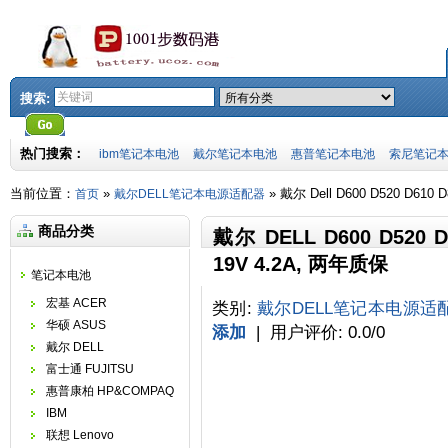
搜索:
热门搜索：
ibm笔记本电池
戴尔笔记本电池
惠普笔记本电池
索尼笔记
当前位置：
»
» 戴尔 Dell D600 D520 D6
首页
戴尔DELL笔记本电源适配器
商品分类
戴尔 DELL D600 D520
19V 4.2A, 两年质保
笔记本电池
宏基 ACER
类别
:
戴尔DELL笔记本电源适
华硕 ASUS
添加
|
用户评价
:
0.0
/
0
戴尔 DELL
富士通 FUJITSU
惠普康柏 HP&COMPAQ
IBM
联想 Lenovo