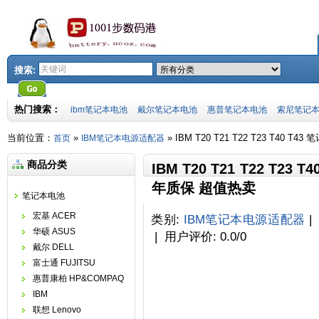
搜索:
热门搜索：
ibm笔记本电池
戴尔笔记本电池
惠普笔记本电池
索尼笔记
当前位置：
»
» IBM T20 T21 T22 T23 T40 
首页
IBM笔记本电源适配器
商品分类
IBM T20 T21 T22 T23
年质保 超值热卖
笔记本电池
宏基 ACER
类别
:
IBM笔记本电源适配器
华硕 ASUS
|
用户评价
:
0.0
/
0
戴尔 DELL
富士通 FUJITSU
惠普康柏 HP&COMPAQ
IBM
联想 Lenovo