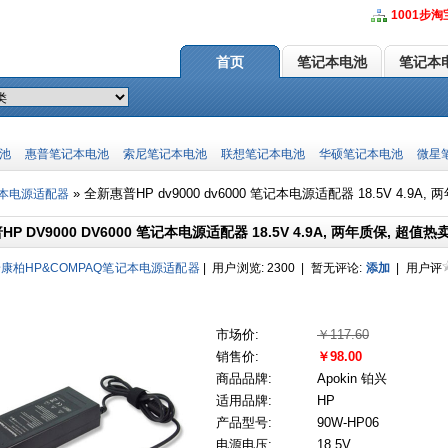
1001步淘
首页
笔记本电池
笔记本
池
惠普笔记本电池
索尼笔记本电池
联想笔记本电池
华硕笔记本电池
微星
» 全新惠普HP dv9000 dv6000 笔记本电源适配器 18.5V 4.9A,
记本电源适配器
P DV9000 DV6000 笔记本电源适配器 18.5V 4.9A, 两年质保, 超值热
康柏HP&COMPAQ笔记本电源适配器
|
用户浏览
: 2300
| 暂无评论
:
添加
|
用户评
市场价:
￥117.60
销售价:
￥98.00
商品品牌:
Apokin 铂兴
适用品牌:
HP
产品型号:
90W-HP06
电源电压:
18.5V