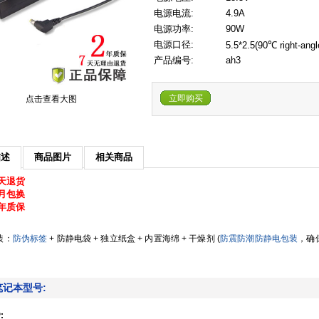
电源电流:
4.9A
电源功率:
90W
电源口径:
5.5*2.5(90℃ right-ang
产品编号:
ah3
立即购买
点击查看大图
描述
商品图片
相关商品
天退货
月包换
年质保
装：
防伪标签
+ 防静电袋 + 独立纸盒 + 内置海绵 + 干燥剂 (
防震防潮防静电包装
，确
笔记本型号:
: