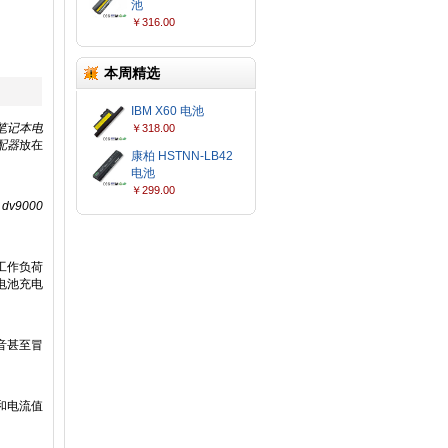
池
￥316.00
本周精选
IBM X60 电池
0 笔记本电
￥318.00
适配器
放在
康柏 HSTNN-LB42
电池
￥299.00
dv9000
工作负荷
电池充电
音甚至冒
和电流值