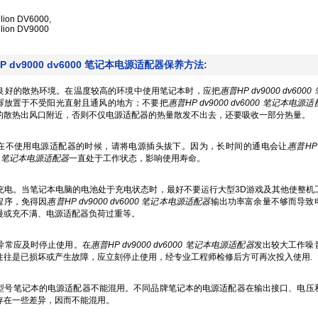
lion DV6000,
ilion DV9000
P dv9000 dv6000 笔记本电源适配器保养方法:
创造良好的散热环境。在温度较高的环境中使用笔记本时，应把
惠普HP dv9000 dv600
器
放置于不受阳光直射且通风的地方；不要把
惠普HP dv9000 dv6000 笔记本电源
的散热出风口附近，否则不仅电源适配器的热量散发不出去，还要吸收一部分热量。
当您在不使用电源适配器的时候，请将电源插头拔下。因为，长时间的通电会让
惠普HP 
00 笔记本电源适配器
一直处于工作状态，影响使用寿命。
合理充电。当笔记本电脑的电池处于充电状态时，最好不要运行大型3D游戏及其他使整机
程序，免得因
惠普HP dv9000 dv6000 笔记本电源适配器
输出功率富余量不够而导致
慢或充不满、电源适配器负荷过重等。
生异常应及时停止使用。在
惠普HP dv9000 dv6000 笔记本电源适配器
发出较大工作噪
往往是已损坏或产生故障，应立刻停止使用，经专业工程师检修后方可再次投入使用.
不同型号笔记本的电源适配器不能混用。不同品牌笔记本的电源适配器在输出接口、电压
存在一些差异，因而不能混用。