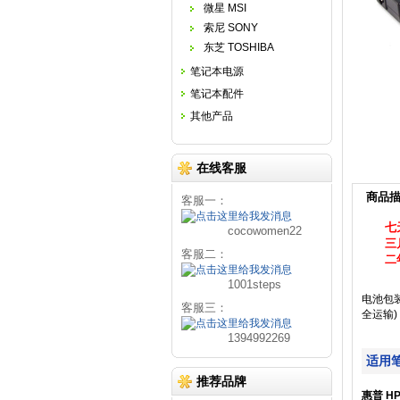
微星 MSI
索尼 SONY
东芝 TOSHIBA
笔记本电源
笔记本配件
其他产品
在线客服
商品
客服一：
七
cocowomen22
三
客服二：
二
1001steps
电池包
客服三：
全运输)
1394992269
适用
推荐品牌
惠普 HP