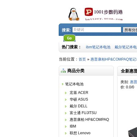
搜索:
热门搜索：
ibm笔记本电池
戴尔笔记本电
当前位置：
»
首页
惠普康柏HP&COMPAQ笔
商品分类
全新惠普H
类别
:
惠普
笔记本电池
价
:
0.0
/
0
宏基 ACER
华硕 ASUS
戴尔 DELL
富士通 FUJITSU
惠普康柏 HP&COMPAQ
IBM
联想 Lenovo