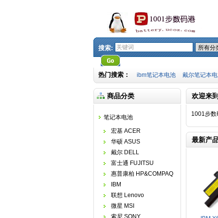
搜索:
热门搜索：
ibm笔记本电池
戴尔笔记本电
商品分类
欢迎来到
1001步
笔记本电池
宏基 ACER
最新产
华硕 ASUS
戴尔 DELL
富士通 FUJITSU
惠普康柏 HP&COMPAQ
IBM
联想 Lenovo
微星 MSI
索尼 SONY